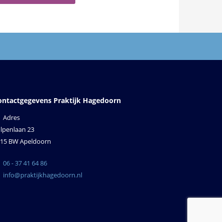
ontactgegevens Praktijk Hagedoorn
Adres
lpenlaan 23
15 BW Apeldoorn
06 - 37 41 64 86
info@praktijkhagedoorn.nl