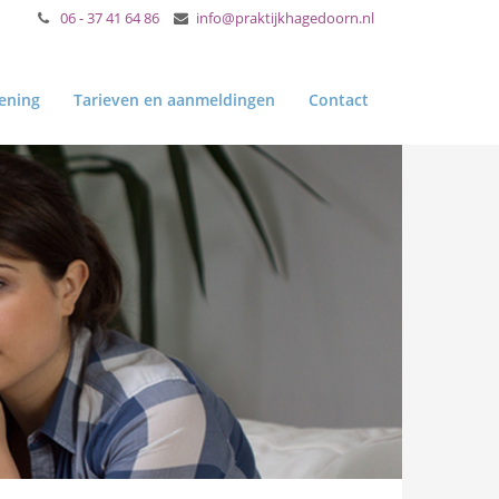
06 - 37 41 64 86
info@praktijkhagedoorn.nl
ening
Tarieven en aanmeldingen
Contact