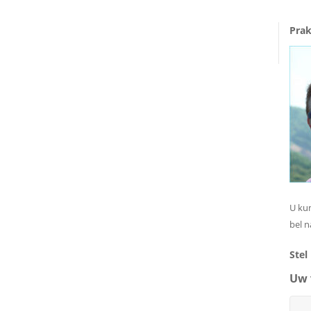
Prak
U kun
bel n
Stel
Uw 